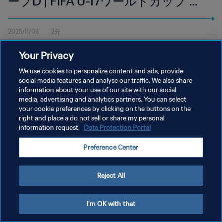
ープD | FIFA U-17ワールドカップ カ
タール2025 | ハイライト
2025/11/06
2分
11月6日（木）現地時間16:30よりドーハのアスパイア・ゾーンで
Your Privacy
行われたアルゼンチン対チュニジア戦のハイライトを視聴
We use cookies to personalize content and ads, provide
social media features and analyse our traffic. We also share
information about your use of our site with our social
media, advertising and analytics partners. You can select
your cookie preferences by clicking on the buttons on the
right and place a do not sell or share my personal
プライバシーポリシー
information request.
Data Protection Portal
サービス利用規約
Preference Center
クッキー設定の管理
Copyright © 1994 - 2026 FIFA. All rights reserved.
Reject All
I'm OK with that