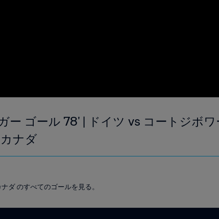
ゴール 78' | ドイツ vs コートジボワール 
 カナダ
プ カナダ のすべてのゴールを見る。