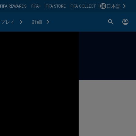
|
日本語
FIFA REWARDS
FIFA+
FIFA STORE
FIFA COLLECT
プレイ
詳細