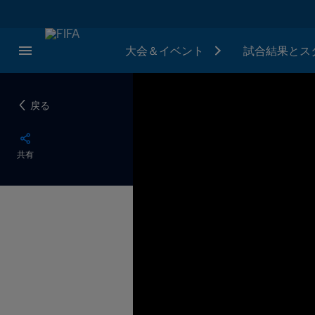
大会＆イベント
試合結果とス
戻る
共有