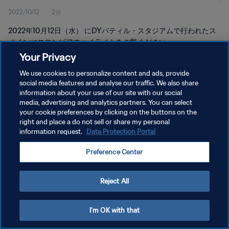
2022/10/12
2分
2022年10月12日（水） にDYパティル・スタジアムで行われたス
ペインvsコロンビアのハイライトをご覧ください。
Your Privacy
We use cookies to personalize content and ads, provide
social media features and analyse our traffic. We also share
information about your use of our site with our social
media, advertising and analytics partners. You can select
your cookie preferences by clicking on the buttons on the
プライバシーポリシー
right and place a do not sell or share my personal
information request.
Data Protection Portal
サービス利用規約
クッキー設定の管理
Preference Center
Copyright © 1994 - 2026 FIFA. All rights reserved.
Reject All
I'm OK with that