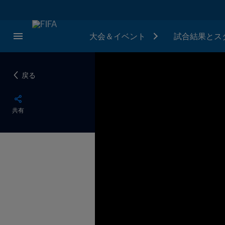
大会＆イベント
試合結果とス
戻る
共有