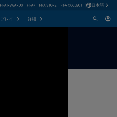
|
日本語
FIFA REWARDS
FIFA+
FIFA STORE
FIFA COLLECT
プレイ
詳細