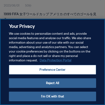
2023/06/01
50秒
1999 FIFA 女子ワールドカップ アメリカ のすべてのゴールを見
る。
Your Privacy
We use cookies to personalize content and ads, provide
social media features and analyse our traffic. We also share
information about your use of our site with our social
media, advertising and analytics partners. You can select
プライバシーポリシー
your cookie preferences by clicking on the buttons on the
right and place a do not sell or share my personal
サービス利用規約
information request.
Data Protection Portal
クッキー設定の管理
Preference Center
Copyright © 1994 - 2026 FIFA. All rights reserved.
Reject All
I'm OK with that