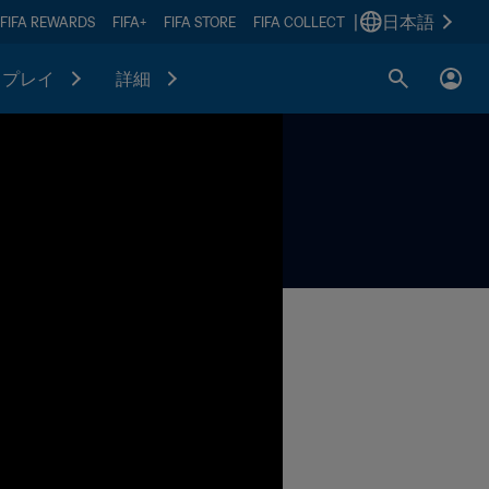
|
日本語
FIFA REWARDS
FIFA+
FIFA STORE
FIFA COLLECT
プレイ
詳細