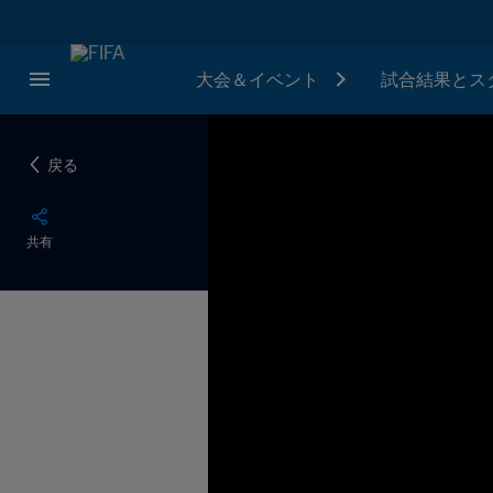
大会＆イベント
試合結果とス
戻る
共有