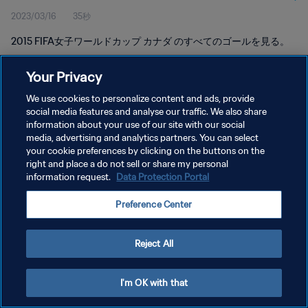
2023/03/16
35秒
2015 FIFA女子ワールドカップ カナダ のすべてのゴールを見る。
Your Privacy
We use cookies to personalize content and ads, provide
social media features and analyse our traffic. We also share
information about your use of our site with our social
media, advertising and analytics partners. You can select
プライバシーポリシー
your cookie preferences by clicking on the buttons on the
サービス利用規約
right and place a do not sell or share my personal
information request.
Data Protection Portal
クッキー設定の管理
Preference Center
Copyright © 1994 - 2026 FIFA. All rights reserved.
Reject All
I'm OK with that