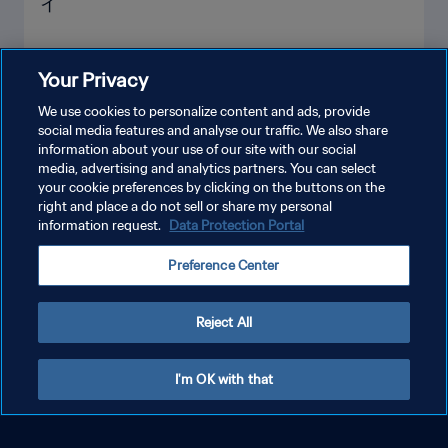
イ
Your Privacy
もっと見る
We use cookies to personalize content and ads, provide
social media features and analyse our traffic. We also share
information about your use of our site with our social
media, advertising and analytics partners. You can select
your cookie preferences by clicking on the buttons on the
right and place a do not sell or share my personal
information request.
Data Protection Portal
Preference Center
プライバシーポリシー
サービス利用規約
Reject All
クッキー設定の管理
Copyright © 1994 - 2026 FIFA. All rights reserved.
I'm OK with that