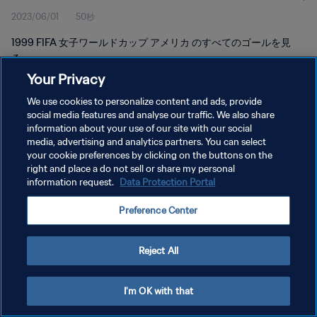
2023/06/01
50秒
1999 FIFA 女子ワールドカップ アメリカ のすべてのゴールを見
る。
Your Privacy
We use cookies to personalize content and ads, provide
social media features and analyse our traffic. We also share
information about your use of our site with our social
media, advertising and analytics partners. You can select
プライバシーポリシー
your cookie preferences by clicking on the buttons on the
right and place a do not sell or share my personal
サービス利用規約
information request.
Data Protection Portal
クッキー設定の管理
Preference Center
Copyright © 1994 - 2026 FIFA. All rights reserved.
Reject All
I'm OK with that