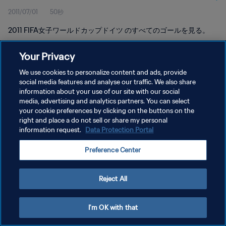
2011/07/01
50秒
2011 FIFA女子ワールドカップドイツ のすべてのゴールを見る。
Your Privacy
We use cookies to personalize content and ads, provide
social media features and analyse our traffic. We also share
information about your use of our site with our social
プライバシーポリシー
media, advertising and analytics partners. You can select
your cookie preferences by clicking on the buttons on the
サービス利用規約
right and place a do not sell or share my personal
クッキー設定の管理
information request.
Data Protection Portal
Copyright © 1994 - 2026 FIFA. All rights reserved.
Preference Center
Reject All
I'm OK with that