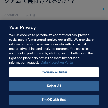
ジアムで開催されるのか？
2023/05/17
1分 17秒
FIFAワールドカップ26の期間中に試合が開催されるスタジアムに
Your Privacy
ついて知ろう。
We use cookies to personalize content and ads, provide
social media features and analyse our traffic. We also share
information about your use of our site with our social
media, advertising and analytics partners. You can select
your cookie preferences by clicking on the buttons on the
right and place a do not sell or share my personal
information request.
Data Protection Portal
プライバシーポリシー
Preference Center
サービス利用規約
クッキー設定の管理
Reject All
Copyright © 1994 - 2026 FIFA. All rights reserved.
I'm OK with that