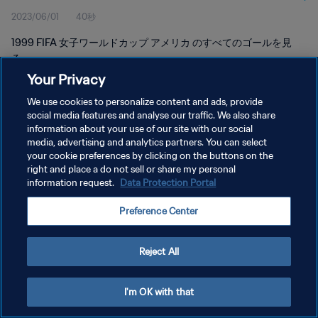
2023/06/01
40秒
1999 FIFA 女子ワールドカップ アメリカ のすべてのゴールを見
る。
Your Privacy
We use cookies to personalize content and ads, provide
social media features and analyse our traffic. We also share
information about your use of our site with our social
media, advertising and analytics partners. You can select
プライバシーポリシー
your cookie preferences by clicking on the buttons on the
right and place a do not sell or share my personal
サービス利用規約
information request.
Data Protection Portal
クッキー設定の管理
Preference Center
Copyright © 1994 - 2026 FIFA. All rights reserved.
Reject All
I'm OK with that