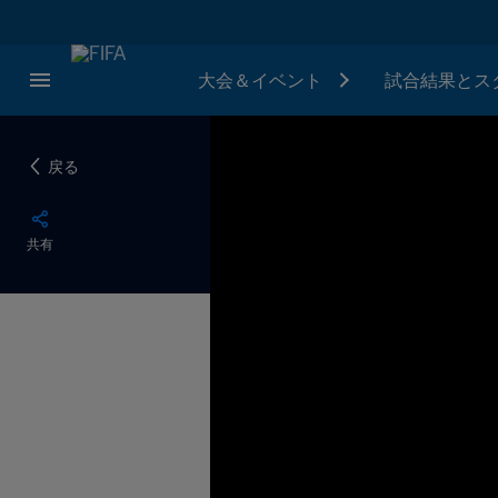
大会＆イベント
試合結果とス
戻る
共有