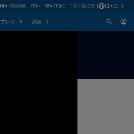
|
日本語
FIFA REWARDS
FIFA+
FIFA STORE
FIFA COLLECT
プレイ
詳細