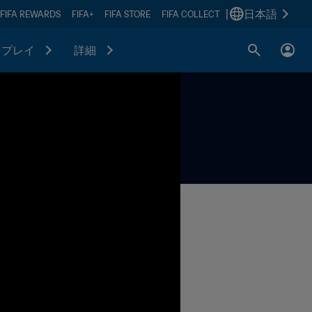
|
日本語
FIFA REWARDS
FIFA+
FIFA STORE
FIFA COLLECT
プレイ
詳細