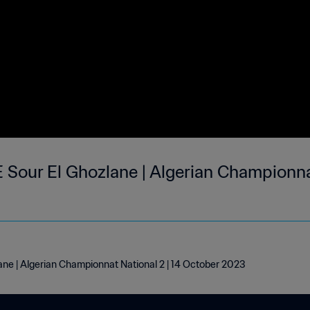
 Sour El Ghozlane | Algerian Championnat
ane | Algerian Championnat National 2 | 14 October 2023