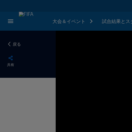
大会＆イベント
試合結果とス
戻る
共有