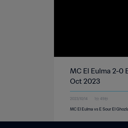
MC El Eulma 2-0 E
Oct 2023
2023/10/14
1分 49秒
MC El Eulma vs E Sour El Ghozl