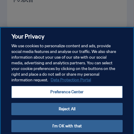
Your Privacy
もっと見る
We use cookies to personalize content and ads, provide
social media features and analyse our traffic. We also share
information about your use of our site with our social
media, advertising and analytics partners. You can select
your cookie preferences by clicking on the buttons on the
right and place a do not sell or share my personal
information request.
Data Protection Portal
プライバシーポリシー
Preference Center
サービス利用規約
クッキー設定の管理
Reject All
Copyright © 1994 - 2026 FIFA. All rights reserved.
I'm OK with that