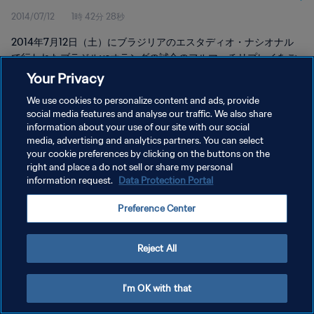
2014/07/12
1時 42分 28秒
2014年7月12日（土）にブラジリアのエスタディオ・ナシオナル
で行われたブラジルvsオランダの試合のフルマッチリプレイをご
覧ください。
Your Privacy
We use cookies to personalize content and ads, provide
social media features and analyse our traffic. We also share
information about your use of our site with our social
media, advertising and analytics partners. You can select
your cookie preferences by clicking on the buttons on the
right and place a do not sell or share my personal
プライバシーポリシー
information request.
Data Protection Portal
サービス利用規約
Preference Center
クッキー設定の管理
Copyright © 1994 - 2026 FIFA. All rights reserved.
Reject All
I'm OK with that