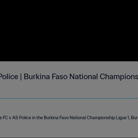
Police | Burkina Faso National Championsh
as FC v AS Police in the Burkina Faso National Championship Ligue 1, Bu