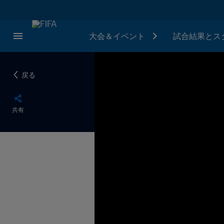
大会＆イベント
試合結果とス
戻る
共有