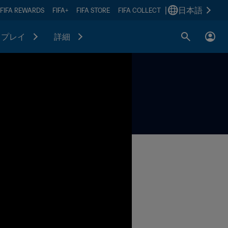
|
日本語
FIFA REWARDS
FIFA+
FIFA STORE
FIFA COLLECT
プレイ
詳細