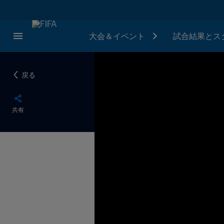
大会＆イベント
試合結果とス
戻る
共有