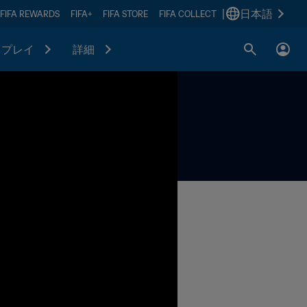
|
日本語
FIFA REWARDS
FIFA+
FIFA STORE
FIFA COLLECT
プレイ
詳細