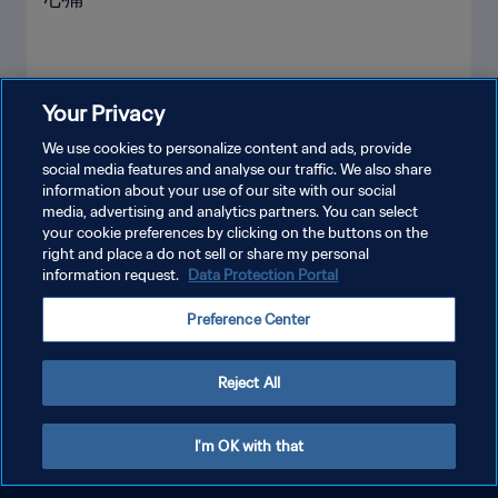
Your Privacy
もっと見る
We use cookies to personalize content and ads, provide
social media features and analyse our traffic. We also share
information about your use of our site with our social
media, advertising and analytics partners. You can select
your cookie preferences by clicking on the buttons on the
right and place a do not sell or share my personal
information request.
Data Protection Portal
プライバシーポリシー
Preference Center
サービス利用規約
クッキー設定の管理
Reject All
Copyright © 1994 - 2026 FIFA. All rights reserved.
I'm OK with that