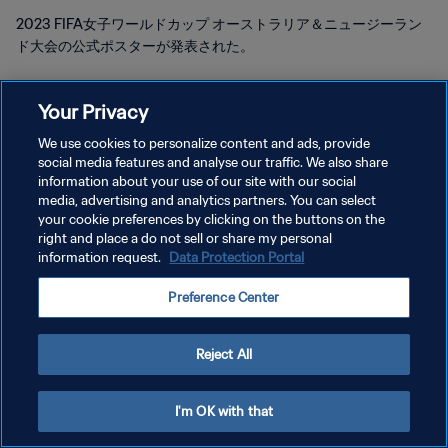
2023 FIFA女子ワールドカップ オーストラリア＆ニュージーラン
ド大会の公式ポスターが発表された。
Your Privacy
We use cookies to personalize content and ads, provide
social media features and analyse our traffic. We also share
プライバシーポリシー
information about your use of our site with our social
media, advertising and analytics partners. You can select
サービス利用規約
your cookie preferences by clicking on the buttons on the
right and place a do not sell or share my personal
クッキー設定の管理
information request.
Data Protection Portal
Copyright © 1994 - 2026 FIFA. All rights reserved.
Preference Center
Reject All
I'm OK with that