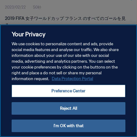
2023/02/22
50秒
2019 FIFA 女子ワールドカップ フランス のすべてのゴールを見
る。
Your Privacy
We use cookies to personalize content and ads, provide
social media features and analyse our traffic. We also share
information about your use of our site with our social
media, advertising and analytics partners. You can select
your cookie preferences by clicking on the buttons on the
プライバシーポリシー
right and place a do not sell or share my personal
information request.
Data Protection Portal
サービス利用規約
クッキー設定の管理
Preference Center
Copyright © 1994 - 2026 FIFA. All rights reserved.
Reject All
I'm OK with that