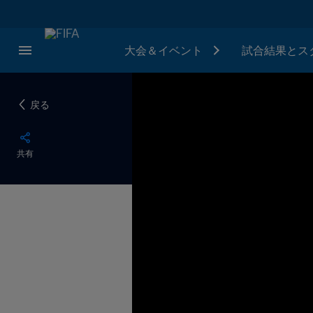
大会＆イベント
試合結果とス
戻る
共有