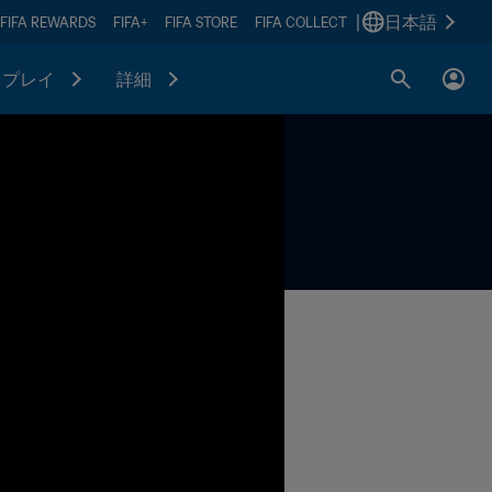
|
日本語
FIFA REWARDS
FIFA+
FIFA STORE
FIFA COLLECT
プレイ
詳細