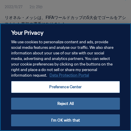
2022/11/27
2分 21秒
リオネル・メッシは、FIFAワールドカップの5大会でゴールをアシ
ストした最初の選手になりました。
Your Privacy
We use cookies to personalize content and ads, provide
social media features and analyse our traffic. We also share
information about your use of our site with our social
media, advertising and analytics partners. You can select
プライバシーポリシー
your cookie preferences by clicking on the buttons on the
right and place a do not sell or share my personal
サービス利用規約
information request.
Data Protection Portal
クッキー設定の管理
Preference Center
Copyright © 1994 - 2026 FIFA. All rights reserved.
Reject All
I'm OK with that