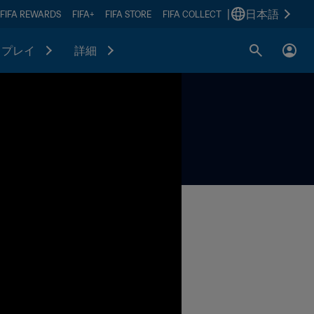
|
日本語
FIFA REWARDS
FIFA+
FIFA STORE
FIFA COLLECT
プレイ
詳細