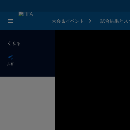
大会＆イベント
試合結果とス
戻る
共有