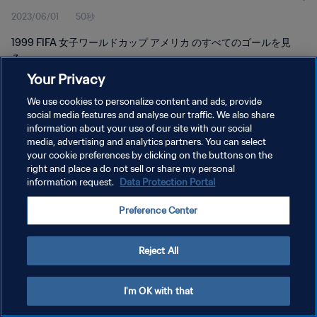
2023/06/01
50秒
1999 FIFA 女子ワールドカップ アメリカ のすべてのゴールを見
る。
Your Privacy
We use cookies to personalize content and ads, provide
social media features and analyse our traffic. We also share
information about your use of our site with our social
media, advertising and analytics partners. You can select
プライバシーポリシー
your cookie preferences by clicking on the buttons on the
right and place a do not sell or share my personal
サービス利用規約
information request.
Data Protection Portal
クッキー設定の管理
Preference Center
Copyright © 1994 - 2026 FIFA. All rights reserved.
Reject All
I'm OK with that