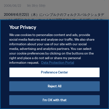
2006/06/22
1時 39分 59秒
2006年6月22日（木）にハンブルクのフォルクスパルクシュタデ
ィオンで行われたチェコvsイタリア戦のフルマッチリプレイをご
覧ください。
Your Privacy
We use cookies to personalize content and ads, provide
social media features and analyse our traffic. We also share
information about your use of our site with our social
media, advertising and analytics partners. You can select
your cookie preferences by clicking on the buttons on the
right and place a do not sell or share my personal
プライバシーポリシー
information request.
Data Protection Portal
サービス利用規約
Preference Center
クッキー設定の管理
Copyright © 1994 - 2026 FIFA. All rights reserved.
Reject All
I'm OK with that