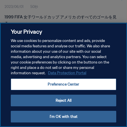
2023/06/01
50秒
リカ
1999 FIFA 女子ワールドカップ アメリカ のすべてのゴールを見
る。
Your Privacy
We use cookies to personalize content and ads, provide
social media features and analyse our traffic. We also share
information about your use of our site with our social
media, advertising and analytics partners. You can select
プライバシーポリシー
your cookie preferences by clicking on the buttons on the
right and place a do not sell or share my personal
サービス利用規約
information request.
Data Protection Portal
クッキー設定の管理
Preference Center
Copyright © 1994 - 2026 FIFA. All rights reserved.
Reject All
I'm OK with that