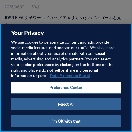
2023/06/01
50秒
プ アメリカ
1999 FIFA 女子ワールドカップ アメリカ のすべてのゴールを見
る。
Your Privacy
We use cookies to personalize content and ads, provide
social media features and analyse our traffic. We also share
information about your use of our site with our social
media, advertising and analytics partners. You can select
プライバシーポリシー
your cookie preferences by clicking on the buttons on the
right and place a do not sell or share my personal
サービス利用規約
information request.
Data Protection Portal
クッキー設定の管理
Preference Center
Copyright © 1994 - 2026 FIFA. All rights reserved.
Reject All
I'm OK with that