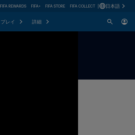
|
日本語
FIFA REWARDS
FIFA+
FIFA STORE
FIFA COLLECT
プレイ
詳細