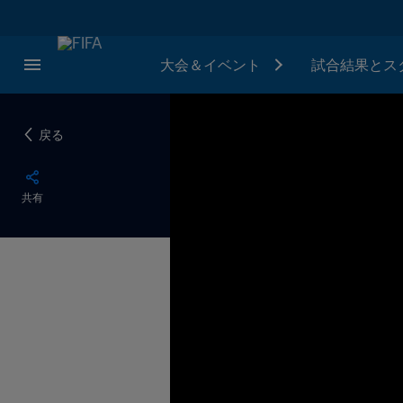
大会＆イベント
試合結果とス
戻る
共有