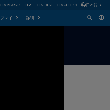
|
日本語
FIFA REWARDS
FIFA+
FIFA STORE
FIFA COLLECT
プレイ
詳細