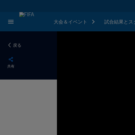
大会＆イベント
試合結果とス
戻る
共有