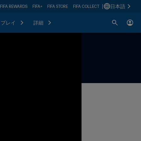
|
日本語
FIFA REWARDS
FIFA+
FIFA STORE
FIFA COLLECT
プレイ
詳細