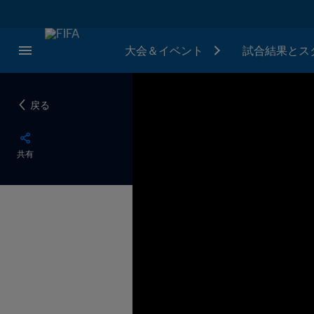
大会＆イベント
試合結果とス
戻る
共有