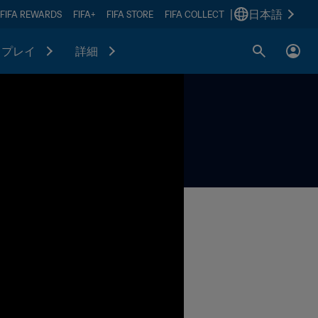
|
日本語
FIFA REWARDS
FIFA+
FIFA STORE
FIFA COLLECT
プレイ
詳細