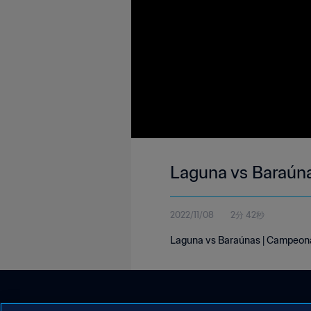
Laguna vs Baraúna
2022/11/08
2分 42秒
Laguna vs Baraúnas | Campeonat