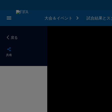
大会＆イベント
試合結果とス
戻る
共有