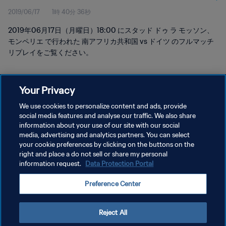
2019/06/17
1時 40分 36秒
2019年06月17日（月曜日）18:00 にスタッド ドゥ ラ モッソン、
モンペリエ で行われた 南アフリカ共和国 vs ドイツ のフルマッチ
リプレイをご覧ください。
Your Privacy
We use cookies to personalize content and ads, provide
social media features and analyse our traffic. We also share
プライバシーポリシー
information about your use of our site with our social
media, advertising and analytics partners. You can select
サービス利用規約
your cookie preferences by clicking on the buttons on the
right and place a do not sell or share my personal
クッキー設定の管理
information request.
Data Protection Portal
Copyright © 1994 - 2026 FIFA. All rights reserved.
Preference Center
Reject All