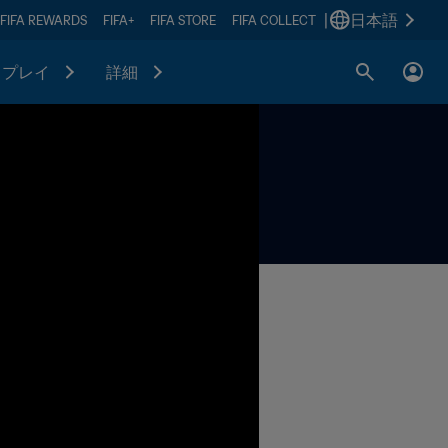
|
日本語
FIFA REWARDS
FIFA+
FIFA STORE
FIFA COLLECT
プレイ
詳細