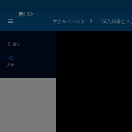
大会＆イベント
試合結果とス
戻る
共有