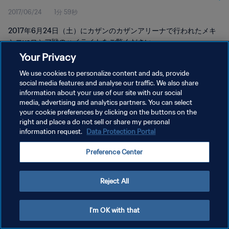
2017/06/24
1分 59秒
2017年6月24日（土）にカザンのカザンアリーナで行われたメキ
シコvsロシア戦のハイライトをご覧ください。
Your Privacy
We use cookies to personalize content and ads, provide
social media features and analyse our traffic. We also share
information about your use of our site with our social
media, advertising and analytics partners. You can select
プライバシーポリシー
your cookie preferences by clicking on the buttons on the
right and place a do not sell or share my personal
サービス利用規約
information request.
Data Protection Portal
クッキー設定の管理
Preference Center
Copyright © 1994 - 2026 FIFA. All rights reserved.
Reject All
I'm OK with that