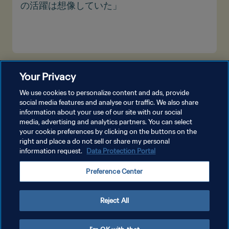
の活躍は想像していた」
もっと見る
Your Privacy
We use cookies to personalize content and ads, provide
social media features and analyse our traffic. We also share
information about your use of our site with our social
media, advertising and analytics partners. You can select
your cookie preferences by clicking on the buttons on the
right and place a do not sell or share my personal
information request.
Data Protection Portal
プライバシーポリシー
Preference Center
サービス利用規約
クッキー設定の管理
Reject All
Copyright © 1994 - 2026 FIFA. All rights reserved.