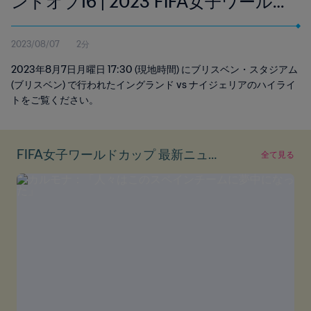
ンドオブ16 | 2023 FIFA女子ワール
ドカップ オーストラリア/ニュージ
2023/08/07
2分
ーランド | ハイライト
2023年8月7日月曜日 17:30 (現地時間) にブリスベン・スタジアム
(ブリスベン) で行われたイングランド vs ナイジェリアのハイライ
トをご覧ください。
FIFA女子ワールドカップ 最新ニュー
全て見る
ス