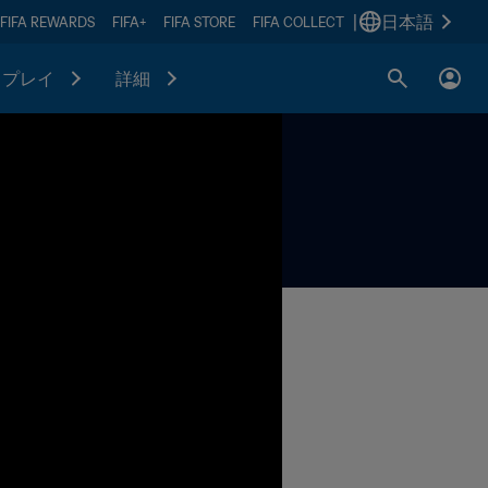
|
日本語
FIFA REWARDS
FIFA+
FIFA STORE
FIFA COLLECT
プレイ
詳細