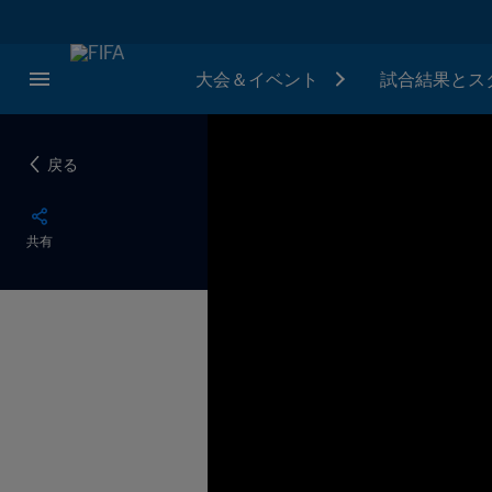
大会＆イベント
試合結果とス
戻る
共有