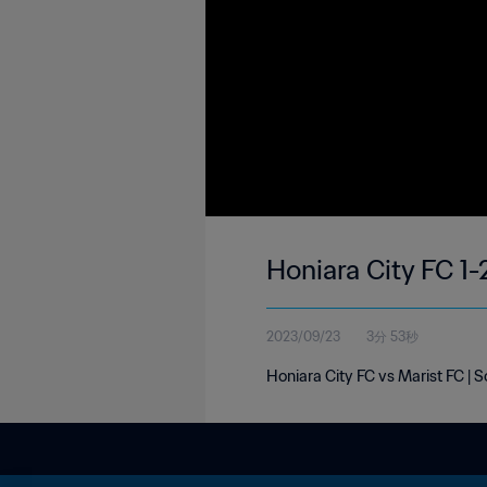
Honiara City FC 1
2023/09/23
3分 53秒
Honiara City FC vs Marist FC |