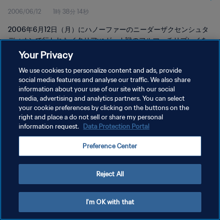
2006/06/12
1時 38分 14秒
2006年6月12日（月）にハノーファーのニーダーザクセンシュタ
ディオンで行われたイタリアvsガーナ戦のフルマッチリプレイを
ご覧下さい。
Your Privacy
We use cookies to personalize content and ads, provide
social media features and analyse our traffic. We also share
information about your use of our site with our social
media, advertising and analytics partners. You can select
your cookie preferences by clicking on the buttons on the
プライバシーポリシー
right and place a do not sell or share my personal
information request.
Data Protection Portal
サービス利用規約
Preference Center
クッキー設定の管理
Copyright © 1994 - 2026 FIFA. All rights reserved.
Reject All
I'm OK with that