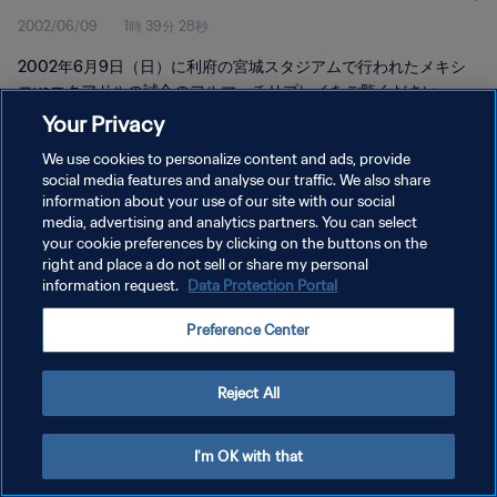
2002/06/09
1時 39分 28秒
2002年6月9日（日）に利府の宮城スタジアムで行われたメキシ
コvsエクアドルの試合のフルマッチリプレイをご覧ください。
Your Privacy
We use cookies to personalize content and ads, provide
social media features and analyse our traffic. We also share
information about your use of our site with our social
media, advertising and analytics partners. You can select
プライバシーポリシー
your cookie preferences by clicking on the buttons on the
right and place a do not sell or share my personal
サービス利用規約
information request.
Data Protection Portal
クッキー設定の管理
Preference Center
Copyright © 1994 - 2026 FIFA. All rights reserved.
Reject All
I'm OK with that