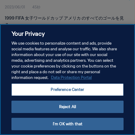
2023/06/01
45秒
1999 FIFA 女子ワールドカップ アメリカ のすべてのゴールを見
る。
Your Privacy
We use cookies to personalize content and ads, provide
social media features and analyse our traffic. We also share
information about your use of our site with our social
media, advertising and analytics partners. You can select
プライバシーポリシー
your cookie preferences by clicking on the buttons on the
right and place a do not sell or share my personal
サービス利用規約
information request.
Data Protection Portal
クッキー設定の管理
Preference Center
Copyright © 1994 - 2026 FIFA. All rights reserved.
Reject All
I'm OK with that