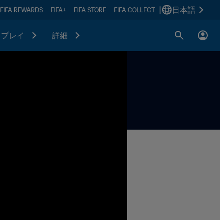
|
日本語
FIFA REWARDS
FIFA+
FIFA STORE
FIFA COLLECT
プレイ
詳細