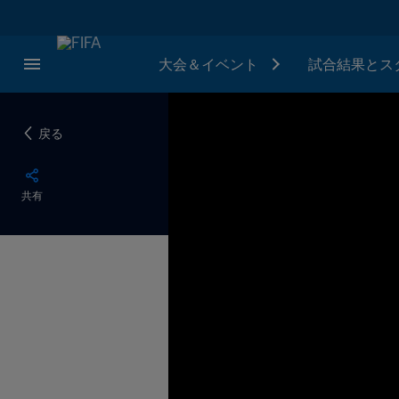
大会＆イベント
試合結果とス
戻る
共有