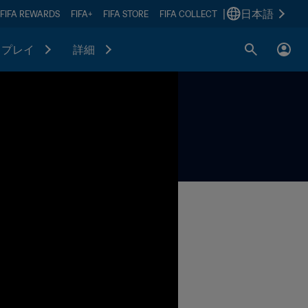
|
日本語
FIFA REWARDS
FIFA+
FIFA STORE
FIFA COLLECT
プレイ
詳細