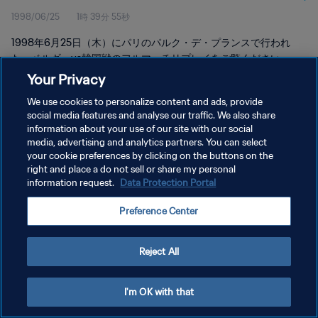
1998/06/25
1時 39分 55秒
1998年6月25日（木）にパリのパルク・デ・プランスで行われ
た、ベルギーvs韓国戦のフルマッチリプレイをご覧ください。
Your Privacy
We use cookies to personalize content and ads, provide
social media features and analyse our traffic. We also share
information about your use of our site with our social
media, advertising and analytics partners. You can select
your cookie preferences by clicking on the buttons on the
プライバシーポリシー
right and place a do not sell or share my personal
information request.
Data Protection Portal
サービス利用規約
クッキー設定の管理
Preference Center
Copyright © 1994 - 2026 FIFA. All rights reserved.
Reject All
I'm OK with that