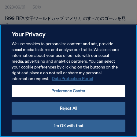
2023/06/01
50秒
1999 FIFA 女子ワールドカップ アメリカ のすべてのゴールを見
る。
Your Privacy
We use cookies to personalize content and ads, provide
social media features and analyse our traffic. We also share
information about your use of our site with our social
media, advertising and analytics partners. You can select
プライバシーポリシー
your cookie preferences by clicking on the buttons on the
right and place a do not sell or share my personal
サービス利用規約
information request.
Data Protection Portal
クッキー設定の管理
Preference Center
Copyright © 1994 - 2026 FIFA. All rights reserved.
Reject All
I'm OK with that