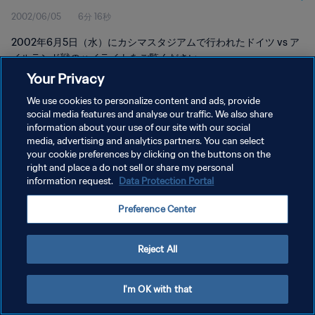
2002/06/05
6分 16秒
2002年6月5日（水）にカシマスタジアムで行われたドイツ vs ア
イルランド戦のハイライトをご覧ください。
Your Privacy
We use cookies to personalize content and ads, provide
social media features and analyse our traffic. We also share
information about your use of our site with our social
media, advertising and analytics partners. You can select
プライバシーポリシー
your cookie preferences by clicking on the buttons on the
right and place a do not sell or share my personal
サービス利用規約
information request.
Data Protection Portal
クッキー設定の管理
Preference Center
Copyright © 1994 - 2026 FIFA. All rights reserved.
Reject All
I'm OK with that