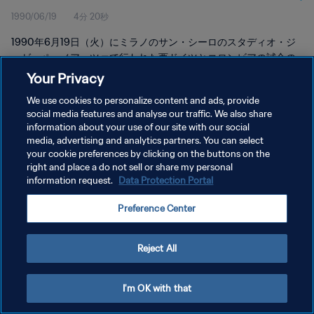
1990/06/19
4分 20秒
1990年6月19日（火）にミラノのサン・シーロのスタディオ・ジ
ュゼッペ・メアッツァで行われた西ドイツとコロンビアの試合の
ハイライトをご覧下さい。
Your Privacy
We use cookies to personalize content and ads, provide
social media features and analyse our traffic. We also share
information about your use of our site with our social
media, advertising and analytics partners. You can select
your cookie preferences by clicking on the buttons on the
right and place a do not sell or share my personal
プライバシーポリシー
information request.
Data Protection Portal
サービス利用規約
Preference Center
クッキー設定の管理
Copyright © 1994 - 2026 FIFA. All rights reserved.
Reject All
I'm OK with that