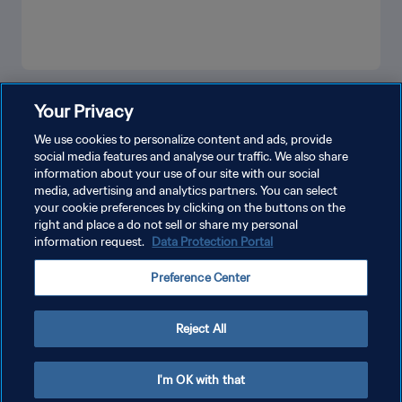
もっと見る
Your Privacy
We use cookies to personalize content and ads, provide
social media features and analyse our traffic. We also share
information about your use of our site with our social
media, advertising and analytics partners. You can select
your cookie preferences by clicking on the buttons on the
right and place a do not sell or share my personal
information request.
Data Protection Portal
プライバシーポリシー
Preference Center
サービス利用規約
クッキー設定の管理
Reject All
Copyright © 1994 - 2026 FIFA. All rights reserved.
I'm OK with that