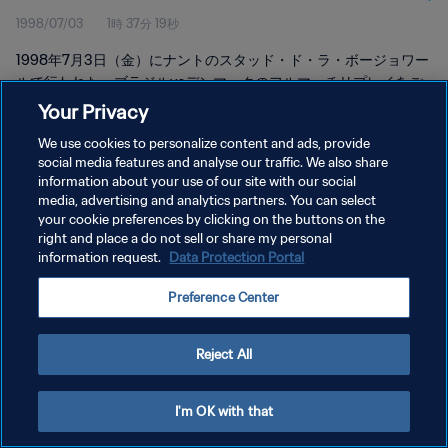
1998/07/03
1時 37分 19秒
1998年7月3日（金）にナントのスタッド・ド・ラ・ボージョワー
ルで行われた、ブラジルvsデンマークのフルマッチリプレイをご
覧ください。
Your Privacy
We use cookies to personalize content and ads, provide
social media features and analyse our traffic. We also share
information about your use of our site with our social
media, advertising and analytics partners. You can select
your cookie preferences by clicking on the buttons on the
プライバシーポリシー
right and place a do not sell or share my personal
information request.
Data Protection Portal
サービス利用規約
Preference Center
クッキー設定の管理
Copyright © 1994 - 2026 FIFA. All rights reserved.
Reject All
I'm OK with that