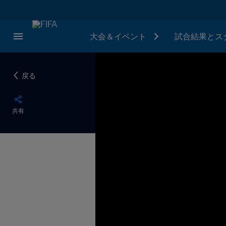
大会＆イベント
試合結果とス
戻る
共有