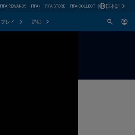
|
日本語
FIFA REWARDS
FIFA+
FIFA STORE
FIFA COLLECT
プレイ
詳細