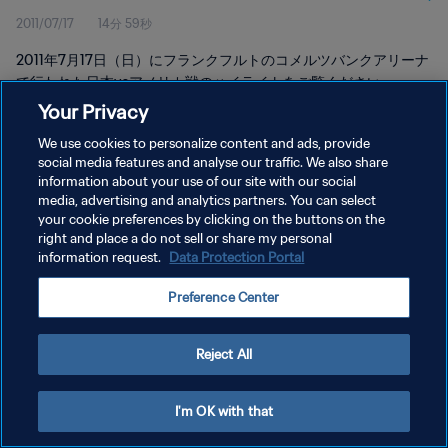
2011/07/17
14分 59秒
2011年7月17日（日）にフランクフルトのコメルツバンクアリーナ
で行われた日本vsアメリカ戦のハイライトをご覧ください。
Your Privacy
We use cookies to personalize content and ads, provide
social media features and analyse our traffic. We also share
information about your use of our site with our social
media, advertising and analytics partners. You can select
プライバシーポリシー
your cookie preferences by clicking on the buttons on the
right and place a do not sell or share my personal
サービス利用規約
information request.
Data Protection Portal
クッキー設定の管理
Preference Center
Copyright © 1994 - 2026 FIFA. All rights reserved.
Reject All
I'm OK with that